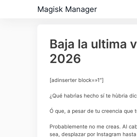
Saltar
Magisk Manager
al
contenido
Baja la ultima
2026
[adinserter block=»1″]
¿Qué habrìas hecho sí te hùbria dic
Ó que, a pesar de tu creencia que tú
Probablemente no me creas. Al cabo
sea, desplazar por Instagram hasta