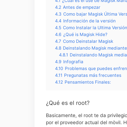
4.1
¿Cuál es el use de Magisk Man
4.2
Antes de empezar
4.3
Como bajar Magisk Última Ver
4.4
Información de la versión
4.5
Como Instalar la Ultima Versió
4.6
¿Qué is Magisk Hide?
4.7
Como Deinstalar Magisk
4.8
Deinstalando Magisk mediant
4.8.1
Deinstalando Magisk median
4.9
Infografia
4.10
Problemas que puedes enfren
4.11
Pregunatas más frecuentes
4.12
Pensamientos Finales:
¿Qué es el root?
Basicamente, el root te da privileg
por el proveedor actual del mòvil. 